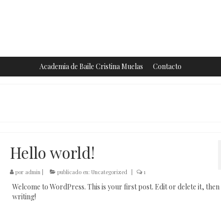
Academia de Baile Cristina Muelas
Contacto
Hello world!
por
admin
|
publicado en:
Uncategorized
|
1
Welcome to WordPress. This is your first post. Edit or delete it, then 
writing!